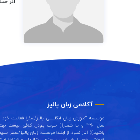
آذر حقگ
آکادمی زبان پالیز
موسـسه آمـوزش زبـان انگلیسی پالیز/سفرا فعالیت خود را
سال 1390 و بـا شعـار(( خـوب بـودن کـافی نیست بهت
باشید.)) آغاز نمـود. از ابتـدا موسـسه زبـان پالـیز/سـفرا سـی
آموزشی خود را براسـاس سیـستـم استـانـدارد و شنـاختـه ش