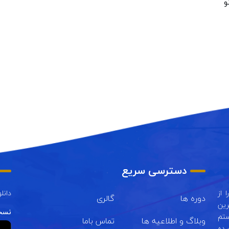
و
دسترسی سریع
 از
دانل
دوره ها
گالری
رین
نسخه
ستم
وبلاگ و اطلاعیه ها
تماس باما
ـده